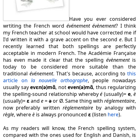
Have you ever considered
wrtiting the French word
événement
évènement
? I think
my French teacher at school would have corrected me if
I'd written it with a grave accent on the second
e
. But I
recently learned that both spellings are perfectly
acceptable in modern French. The Académie Française
has even made it clear that the spelling
évènement
is
today to be considered more suitable than the
traditional
événement
. That's because, according to
this
article on
la nouvelle orthographe
, people nowadays
usually say
evɛn(ə)mɑ̃
, not
even(ə)mɑ̃
, thus regularizing
the spelling-sound relationship whereby
é
(usually)
=
e
,
è
(usually)
=
ɛ
and
e
=
ə
or Ø. Same thing with
réglementaire
,
now preferably written
règlementaire
by analogy with
règle
, where
è
is always pronounced
ɛ
(listen
here
).
As my readers will know, the French spelling system,
compared with the ones used for English and Danish, is