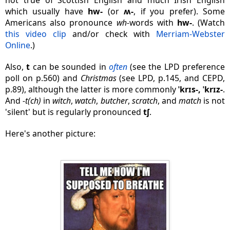
which usually have
hw-
(or
ʍ-
, if you prefer). Some
Americans also pronounce
wh-
words with
hw-
. (Watch
this video clip
and/or check with
Merriam-Webster
Online
.)
Also,
t
can be sounded in
often
(see the LPD preference
poll on p.560) and
Christmas
(see LPD, p.145, and CEPD,
p.89)
, although the latter is more commonly
ˈkrɪs-,
ˈkrɪz-
.
And
-
t
(ch)
in
witch
,
watch
,
butcher
,
scratch
, and
match
is not
'silent' but is regularly pronounced
tʃ
.
Here's another picture: