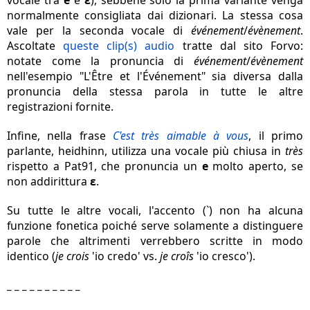
vocale tra
e
e
ɛ
), sebbene solo la prima variante venga
normalmente consigliata dai dizionari. La stessa cosa
vale per la seconda vocale di
événement
/
évènement
.
Ascoltate
queste clip(s) audio
tratte dal sito Forvo:
notate come la pronuncia di
événement
/
évènement
nell'esempio "L'Être et l'Événement" sia diversa dalla
pronuncia della stessa parola in tutte le altre
registrazioni fornite.
Infine, nella frase
C'est très aimable à vous
, il primo
parlante, heidhinn, utilizza una vocale più chiusa in
très
rispetto a Pat91, che pronuncia un
e
molto aperto,
se
non addirittura
ɛ
.
Su tutte le altre vocali, l'accento (`) non ha alcuna
funzione fonetica poiché serve solamente a distinguere
parole che altrimenti verrebbero scritte in modo
identico (
je crois
'io credo' vs.
je croîs
'io cresco').
_ _ _ _ _ _ _ _ _ _