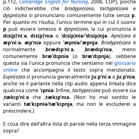
p.112,
Cambridge English for Nursing
, 2008, CUP), poiché
ciò indicherebbe che
bradypn(o)ea
,
tachypn(o)ea
e
dyspn(o)ea
si pronunciano comunemente tutte senza
p
.
Per quanto mi risulta, l'unico termine qui in cui il suono
p
può essere omesso è
dyspn(o)ea
, la cui pronuncia è
dɪs(p)ˈniːə
,
dɪs(p)ˈnɪə
o
ˈdɪs(p)niə
/
ˈdɪs(p)njə
.
Apn(o)ea
è
æpˈniːə
,
æpˈnɪə
oppure
ˈæpniə
/
ˈæpnjə
.
Bradypn(o)ea
è
normalmente
ˌbrædɪpˈniːə
,
ˌbrædɪpˈnɪə
, meno
comunemente
bræˈdɪpniə
(o
bræˈdɪpnjə
), sebbene
questa sia l'unica pronuncia che sentiamo nel
glossario
online
che accompagna il testo sopra menzionato.
Eupn(o)ea
si pronuncia generalmente
juːpˈniːə
o
juːpˈnɪə
,
anche se il parlante nella clip audio appena linkata dice
qualcosa come
ˈɪpniə
. Infine,
tachypn(o)ea
può essere sia
ˌtækɪpˈniːə
che
ˌtækɪpˈnɪə
. (Non ho mai sentito le
varianti
tæˈkɪpniə
/
tæˈkɪpnjə
, ma non le escluderei a
prescindere.)
E cosa dire dell'altra lista di parole nella terza immagine
sopra?