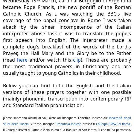
Wednesday 13
March, Cardinal Bergoglio of Argentina
became Pope Francis, the new pontiff of the Roman
Catholic Church. As I was watching the BBC's live
coverage of the papal conclave in Rome I was taken
aback by the sheer incompetence of the Italian
interpreter whose task it was to translate the pope's
first speech into English. The interpreter made a
complete dog's breakfast of the words of the Lord's
Prayer, the Hail Mary and the Glory be to the Father
(read
here
and/or watch this
clip
). These are probably
the most traditional prayers in Christianity and are
usually taught to young Catholics in their childhood.
Below you can find both the English and the Italian
versions of these prayers together with one possible
(mainly) phonemic transcription into contemporary RP
and Standard Italian pronunciation.
[Come sapranno alcuni di voi, oltre ad insegnare Fonetica Inglese all'
Universit
à degli
Studi della Tuscia
, Viterbo, insegno
Pronuncia Inglese
presso il
Collegio IPASVI di Roma
.
Il Collegio IPASVI di Roma è vicinissimo alla Basilica di San Pietro, il che mi ha permesso,