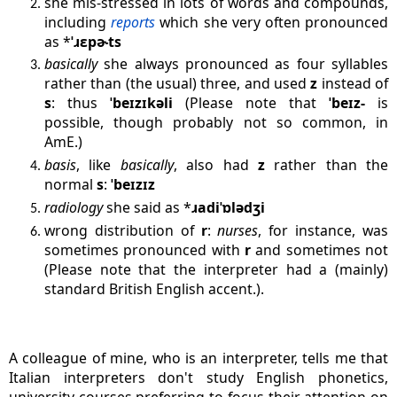
she mis-stressed in lots of words and compounds,
including
reports
which she very often pronounced
as *
ˈɹɛpɚts
basically
she always pronounced as four syllables
rather than (the usual) three, and used
z
instead of
s
: thus
ˈbeɪzɪkəli
(Please note that
ˈbeɪz-
is
possible, though probably not so common, in
AmE.)
basis
, like
basically
, also had
z
rather than the
normal
s
:
ˈbeɪzɪz
radiology
she said as *
ɹ
adiˈɒlədʒi
wrong distribution of
r
:
nurses
, for instance, was
sometimes pronounced with
r
and sometimes not
(Please note that the interpreter had a (mainly)
standard British English accent.).
A colleague of mine, who is an interpreter, tells me that
Italian interpreters don't study English phonetics,