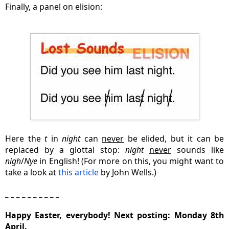
Finally, a panel on elision:
Here the
t
in
night
can
never
be elided, but it can be
replaced by a glottal stop:
night
never
sounds like
nigh
/
Nye
in English! (For more on this, you might want to
take a look at
this article
by John Wells.)
_ _ _ _ _ _ _ _ _ _
Happy Easter, everybody! Next posting: Monday 8th
April.