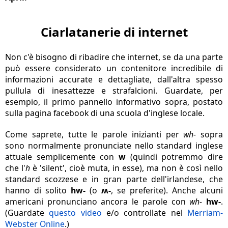
Ciarlata
nerie
di
i
nternet
Non c'è bisogno di ribadire che internet, se da una parte
può essere considerato un contenitore incredibile di
informazioni accurate e dettagliate, dall'altra spesso
pullula di inesattezze e strafalcioni. Guardate, per
esempio, il primo pannello informativo sopra, postato
sulla pagina facebook di una scuola d'inglese locale.
Come saprete, tutte le parole inizianti per
wh-
sopra
sono normalmente pronunciate nello standard inglese
attuale semplicemente con
w
(quindi potremmo dire
che l'
h
è 'silent', cioè muta, in esse), ma non è così nello
standard scozzese e in gran parte dell'irlandese, che
hanno di solito
hw-
(o
ʍ-
, se preferite). Anche alcuni
americani pronunciano ancora le parole con
wh-
hw-
.
(Guardate
questo video
e/o controllate nel
Merriam-
Webster Online
.)