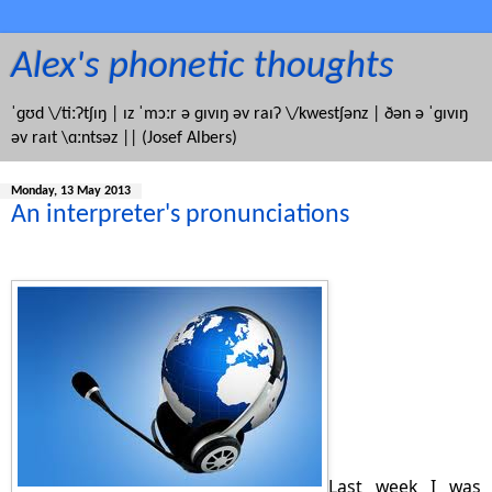
Alex's phonetic thoughts
ˈɡʊd \/tiːʔtʃɪŋ | ɪz ˈmɔːr ə ɡɪvɪŋ əv raɪʔ \/kwestʃənz | ðən ə ˈɡɪvɪŋ
əv raɪt \ɑːntsəz || (Josef Albers)
Monday, 13 May 2013
An interpreter's pronunciations
Last week I was