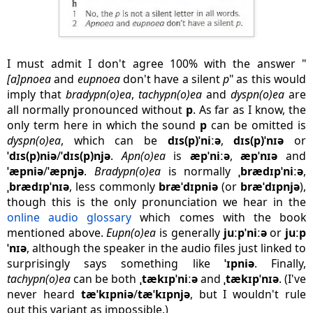
I must admit I don't agree 100% with the answer "
[a]pnoea
and
eupnoea
don't have a silent
p
" as this would
imply that
bradypn(o)ea
,
tachypn(o)ea
and
dyspn(o)ea
are
all normally pronounced without
p
. As far as I know, the
only term here in which the sound
p
can be omitted is
dyspn(o)ea
, which can be
dɪs(p)ˈniːə
,
dɪs(p)ˈnɪə
or
ˈdɪs(p)niə
/
ˈdɪs(p)njə
.
Apn(o)ea
is
æpˈniːə
,
æpˈnɪə
and
ˈæpniə
/
ˈæpnjə
.
Bradypn(o)ea
is normally
ˌbrædɪpˈniːə
,
ˌbrædɪpˈnɪə
, less commonly
bræˈdɪpniə
(or
bræˈdɪpnjə
),
though this is the only pronunciation we hear in the
online audio glossary
which comes with the book
mentioned above.
Eupn(o)ea
is generally
juːpˈniːə
or
juːp
ˈnɪə
, although the speaker in the audio files just linked to
surprisingly says something like
ˈɪpniə
. Finally,
tachypn(o)ea
can be both
ˌtækɪpˈniːə
and
ˌtækɪpˈnɪə
. (I've
never heard
tæˈkɪpniə
/
tæˈkɪpnjə
, but I wouldn't rule
out this variant as impossible.)