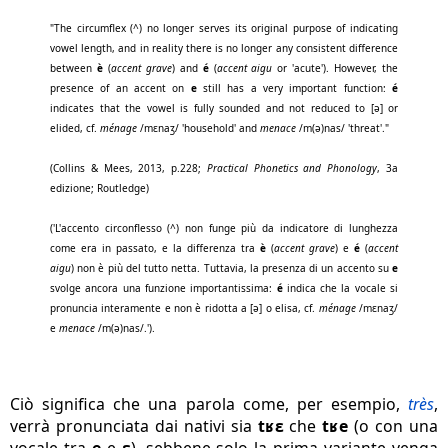
"The circumflex (^) no longer serves its original purpose of indicating
vowel length, and in reality there is no longer any consistent difference
between
è
(
accent grave
) and
é
(
accent aigu
or 'acute'). However, the
presence of an accent on
e
still has a very important function:
é
indicates that the vowel is fully sounded and not reduced to [ə] or
elided, cf.
ménage
/mɛnaʒ/ 'household' and
menace
/m(ə)nas/ 'threat'."
(Collins & Mees, 2013, p.228;
Practical Phonetics and Phonology
, 3a
edizione; Routledge)
('L'accento circonflesso (^) non funge più da indicatore di lunghezza
come era in passato, e la differenza tra
è
(
accent grave
) e
é
(
accent
aigu
) non è più del tutto netta. Tuttavia, la presenza di un accento su
e
svolge
ancora una funzione importantissima:
é
indica che la vocale si
pronuncia interamente e non è ridotta a [ə] o elisa, cf.
ménage
/mɛnaʒ/
e
menace
/m(ə)nas/.').
Ciò significa che una parola come, per esempio,
très
,
verrà pronunciata dai nativi sia
tʁɛ
che
tʁe
(o con una