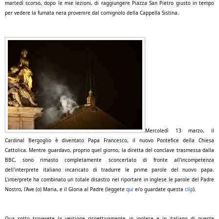
martedì scorso, dopo le mie lezioni, di raggiungere Piazza San Pietro giusto in tempo
per vedere la fumata nera provenire dal comignolo della Cappella Sistina.
Mercoledì 13 marzo, il
Cardinal Bergoglio è diventato Papa Francesco, il nuovo Pontefice della Chiesa
Cattolica. Mentre guardavo, proprio quel giorno, la diretta del conclave trasmessa dalla
BBC, sono rimasto completamente sconcertato di fronte all'incompetenza
dell'interprete italiano incaricato di tradurre
le prime parole del nuovo papa.
L'interprete ha combinato un totale disastro nel riportare in inglese le parole del Padre
Nostro, l'Ave (o) Maria, e il Gloria al Padre (leggete
qui
e/o guardate questa
clip
).
Qua sotto troverete la versione rispettivamente in inglese e in italiano di queste