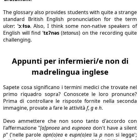
The glossary also provides students with quite a strange
standard British English pronunciation for the term
ulcer
:
ˈɔːɫsə
. Also, I think some non-native speakers of
English will find
ˈtɛʔnəs
(
tetanus
) on the recording quite
challenging.
Appunti per infermieri/e non di
madrelingua inglese
Sapete cosa significano i termini medici che trovate nel
primo riquadro sopra? Conoscete le loro pronunce?
Prima di controllare le risposte fornite nella seconda
immagine, provate a fare le attività
f
,
g
e
h
.
Devo ammettere che non sono tanto d'accordo con
l'affermazione "
[a]pnoea
and
eupnoea
don't have a silent
p
" ('nelle parole
apn(o)ea
e
eupn(o)ea
la
p
non si legge';