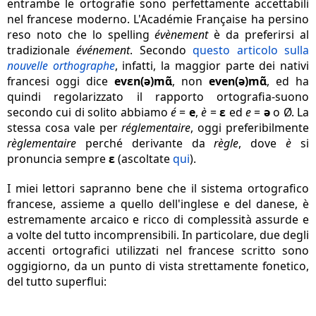
entrambe le ortografie sono perfettamente accettabili
nel francese moderno. L'Académie Française ha persino
reso noto che lo spelling
évènement
è da preferirsi al
tradizionale
événement
. Secondo
questo articolo sulla
nouvelle orthographe
, infatti, la maggior parte dei nativi
francesi oggi dice
evɛn(ə)mɑ̃
, non
even(ə)mɑ̃
, ed ha
quindi regolarizzato il rapporto ortografia-suono
secondo cui di solito abbiamo
é
=
e
,
è
=
ɛ
ed
e
=
ə
o Ø. La
stessa cosa vale per
réglementaire
, oggi preferibilmente
règlementaire
perché
derivante da
règle
, dove
è
si
pronuncia sempre
ɛ
(ascoltate
qui
).
I miei lettori sapranno bene che il sistema ortografico
francese, assieme a quello dell'inglese e del danese, è
estremamente arcaico e ricco di complessità assurde e
a volte del tutto incomprensibili. In particolare, due degli
accenti ortografici utilizzati nel francese scritto sono
oggigiorno, da un punto di vista strettamente fonetico,
del tutto superflui: