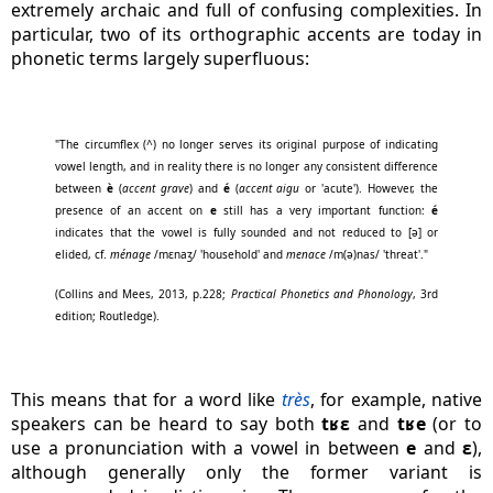
extremely archaic and full of confusing complexities. In
particular, two of its orthographic accents are today in
phonetic terms largely superfluous:
"The circumflex (^) no longer serves its original purpose of indicating
vowel length, and in reality there is no longer any consistent difference
between
è
(
accent grave
) and
é
(
accent aigu
or 'acute'). However, the
presence of an accent on
e
still has a very important function:
é
indicates that the vowel is fully sounded and not reduced to [ə] or
elided, cf.
ménage
/mɛnaʒ/ 'household' and
menace
/m(ə)nas/ 'threat'."
(Collins and Mees, 2013, p.228;
Practical Phonetics and Phonology
, 3rd
edition; Routledge).
This means that for a word like
très
, for example, native
speakers can be heard to say both
tʁɛ
and
tʁe
(or to
use a pronunciation with a vowel in between
e
and
ɛ
),
although generally only the former variant is