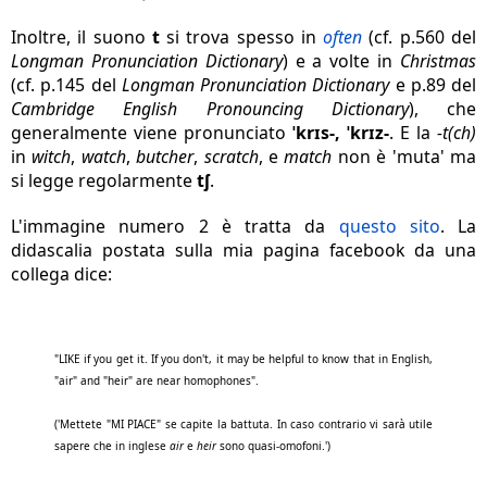
Inoltre, il suono
t
si trova spesso in
often
(cf. p.560 del
Longman Pronunciation Dictionary
) e a volte in
Christmas
(cf. p.145 del
Longman Pronunciation Dictionary
e p.89 del
Cambridge English Pronouncing Dictionary
)
, che
generalmente viene pronunciato
ˈkrɪs-,
ˈkrɪz-
. E la
-t(ch)
in
witch
,
watch
,
butcher
,
scratch
, e
match
non è 'muta' ma
si legge regolarmente
tʃ
.
L'immagine numero 2 è tratta da
questo sito
. La
didascalia postata sulla mia pagina facebook da una
collega dice:
"LIKE if you get it. If you don't, it may be helpful to know that in English,
"air" and "heir" are near homophones".
('Mettete "MI PIACE" se capite la battuta. In caso contrario vi sarà utile
sapere che in inglese
air
e
heir
sono quasi-omofoni.')