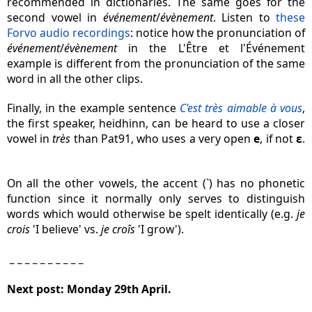
recommended in dictionaries. The same goes for the
second vowel in
événement
/
évènement
. Listen to
these
Forvo audio recordings
: notice how the pronunciation of
événement
/
évènement
in the L'Être et l'Événement
example is different from the pronunciation of the same
word in all the other clips.
Finally,
in the example sentence
C'est très aimable à vous
,
the first speaker, heidhinn, can be heard to use a closer
vowel in
très
than Pat91, who uses a very open
e
,
if not
ɛ
.
On all the other vowels, the accent (`) has no phonetic
function since it normally only serves to distinguish
words which would otherwise be spelt identically (e.g.
je
crois
'I believe' vs.
je croîs
'I grow').
_ _ _ _ _ _ _ _ _ _
Next post: Monday 29th April.