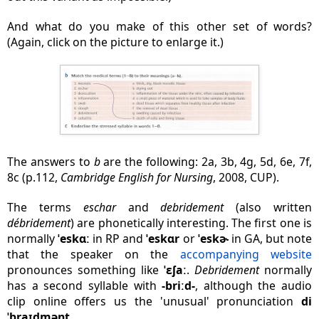
And what do you make of this other set of words?
(Again, click on the picture to enlarge it.)
The answers to
b
are the following: 2a, 3b, 4g, 5d, 6e, 7f,
8c (p.112,
Cambridge English for Nursing
, 2008, CUP).
The terms
eschar
and
debridement
(also written
débridement
) are phonetically interesting. The first one is
normally
ˈeskɑː
in RP and
ˈeskɑr
or
ˈeskɚ
in GA, but note
that the speaker on the
accompanying website
pronounces something like
ˈɛʃaː
.
Debridement
normally
has a second syllable with
-briːd-
, although the audio
clip online offers us the 'unusual' pronunciation
di
ˈbraɪdmənt
.