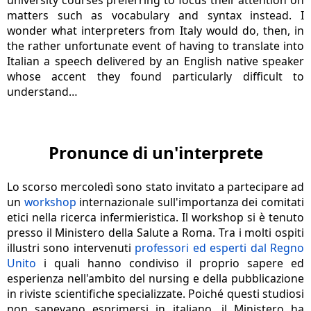
university courses preferring to focus their attention on
matters such as vocabulary and syntax instead. I
wonder what interpreters from Italy would do, then, in
the rather unfortunate event of having to translate into
Italian a speech delivered by an English native speaker
whose accent they found particularly difficult to
understand…
Pronunce d
i un'interprete
Lo scorso mercoledì sono stato invitato a partecipare ad
un
workshop
internazionale sull'importanza dei comitati
etici nella ricerca infermieristica. Il workshop si è tenuto
presso il Ministero della Salute a Roma. Tra i molti ospiti
illustri sono intervenuti
professori ed esperti dal Regno
Unito
i quali hanno condiviso il proprio sapere ed
esperienza nell'ambito del nursing e della pubblicazione
in riviste scientifiche specializzate. Poiché questi studiosi
non sapevano esprimersi in italiano, il Ministero ha