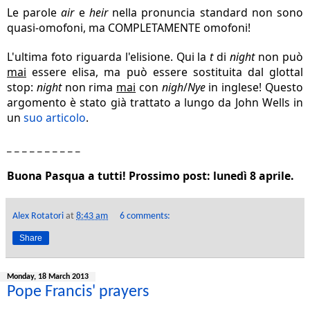
Le parole
air
e
heir
nella pronuncia standard non sono
quasi-omofoni, ma COMPLETAMENTE omofoni!
L'ultima foto riguarda l'elisione. Qui la
t
di
night
non può
mai
essere elisa, ma può essere sostituita dal glottal
stop:
night
non rima
mai
con
nigh
/
Nye
in inglese! Questo
argomento è stato già trattato a lungo da John Wells in
un
suo articolo
.
_ _ _ _ _ _ _ _ _ _
Buona Pasqua a tutti! Prossimo post: lunedì 8 aprile.
Alex Rotatori
at
8:43 am
6 comments:
Share
Monday, 18 March 2013
Pope Francis' prayers