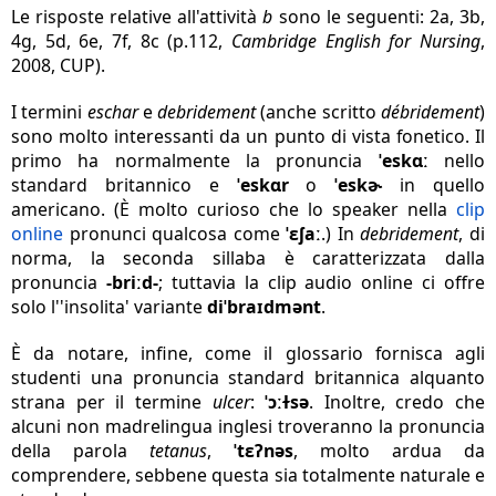
Le risposte relative all'attività
b
sono le seguenti: 2a, 3b,
4g, 5d, 6e, 7f, 8c (p.112,
Cambridge English for Nursing
,
2008, CUP).
I termini
eschar
e
debridement
(anche scritto
débridement
)
sono molto interessanti da un punto di vista fonetico. Il
primo ha normalmente la pronuncia
ˈeskɑː
nello
standard britannico e
ˈeskɑr
o
ˈeskɚ
in quello
americano. (È molto curioso che lo speaker nella
clip
online
pronunci qualcosa come
ˈɛʃaː
.) In
debridement
, di
norma, la seconda sillaba è caratterizzata dalla
pronuncia
-briːd-
; tuttavia la clip audio online ci offre
solo l''insolita' variante
diˈbraɪdmənt
.
È da notare, infine, come il glossario fornisca agli
studenti una pronuncia standard britannica alquanto
strana per il termine
ulcer
:
ˈɔːɫsə
. Inoltre, credo che
alcuni non madrelingua inglesi troveranno la pronuncia
della parola
tetanus
,
ˈtɛʔnəs
, molto ardua da
comprendere, sebbene questa sia totalmente naturale e