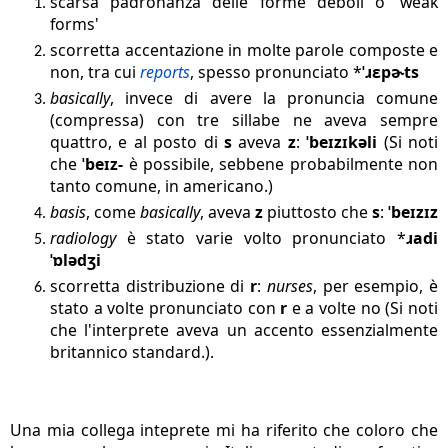
scarsa padronanza delle forme deboli o 'weak
forms'
scorretta accentazione in molte parole composte e
non, tra cui
reports
, spesso pronunciato *
ˈɹɛpɚts
basically
, invece di avere la pronuncia comune
(compressa) con tre sillabe ne aveva sempre
quattro, e al posto di
s
aveva
z
:
ˈbeɪzɪkəli
(Si noti
che
ˈbeɪz-
è possibile, sebbene probabilmente non
tanto comune, in americano.)
basis
, come
basically
, aveva
z
piuttosto che
s
:
ˈbeɪzɪz
radiology
è stato varie volto pronunciato *
ɹ
adi
ˈɒlədʒi
scorretta distribuzione di
r
:
nurses
, per esempio, è
stato a volte pronunciato con
r
e a volte no (Si noti
che l'interprete aveva un accento essenzialmente
britannico standard.).
Una mia collega inteprete mi ha riferito che coloro che